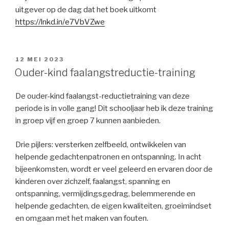
uitgever op de dag dat het boek uitkomt
https://lnkd.in/e7VbVZwe
GEPLAATST
12 MEI 2023
OP
Ouder-kind faalangstreductie-training
De ouder-kind faalangst-reductietraining van deze
periode is in volle gang! Dit schooljaar heb ik deze training
in groep vijf en groep 7 kunnen aanbieden.
Drie pijlers: versterken zelfbeeld, ontwikkelen van
helpende gedachtenpatronen en ontspanning. In acht
bijeenkomsten, wordt er veel geleerd en ervaren door de
kinderen over zichzelf, faalangst, spanning en
ontspanning, vermijdingsgedrag, belemmerende en
helpende gedachten, de eigen kwaliteiten, groeimindset
en omgaan met het maken van fouten.