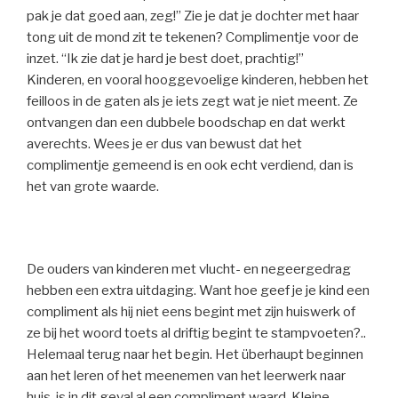
pak je dat goed aan, zeg!” Zie je dat je dochter met haar
tong uit de mond zit te tekenen? Complimentje voor de
inzet. “Ik zie dat je hard je best doet, prachtig!”
Kinderen, en vooral hooggevoelige kinderen, hebben het
feilloos in de gaten als je iets zegt wat je niet meent. Ze
ontvangen dan een dubbele boodschap en dat werkt
averechts. Wees je er dus van bewust dat het
complimentje gemeend is en ook echt verdiend, dan is
het van grote waarde.
De ouders van kinderen met vlucht- en negeergedrag
hebben een extra uitdaging. Want hoe geef je je kind een
compliment als hij niet eens begint met zijn huiswerk of
ze bij het woord toets al driftig begint te stampvoeten?..
Helemaal terug naar het begin. Het überhaupt beginnen
aan het leren of het meenemen van het leerwerk naar
huis, is in dit geval al een compliment waard. Kleine